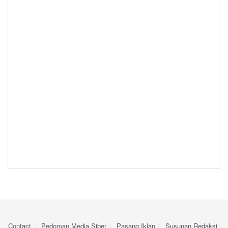
Contact
Pedoman Media Siber
Pasang Iklan
Susunan Redaksi