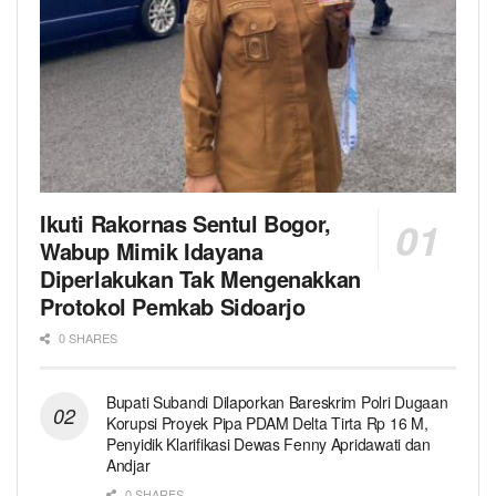
Ikuti Rakornas Sentul Bogor,
Wabup Mimik Idayana
Diperlakukan Tak Mengenakkan
Protokol Pemkab Sidoarjo
0 SHARES
Bupati Subandi Dilaporkan Bareskrim Polri Dugaan
Korupsi Proyek Pipa PDAM Delta Tirta Rp 16 M,
Penyidik Klarifikasi Dewas Fenny Apridawati dan
Andjar
0 SHARES