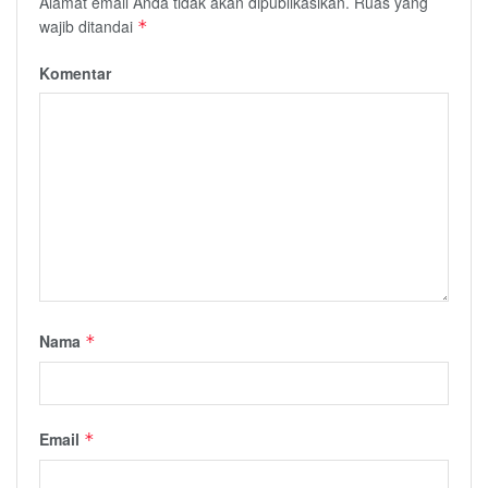
Alamat email Anda tidak akan dipublikasikan.
Ruas yang
wajib ditandai
*
Komentar
Nama
*
Email
*