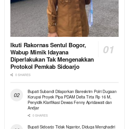
Ikuti Rakornas Sentul Bogor,
Wabup Mimik Idayana
Diperlakukan Tak Mengenakkan
Protokol Pemkab Sidoarjo
0 SHARES
Bupati Subandi Dilaporkan Bareskrim Polri Dugaan
Korupsi Proyek Pipa PDAM Delta Tirta Rp 16 M,
Penyidik Klarifikasi Dewas Fenny Apridawati dan
Andjar
0 SHARES
Bupati Sidoarjo Tidak Ngantor, Diduga Menghadiri