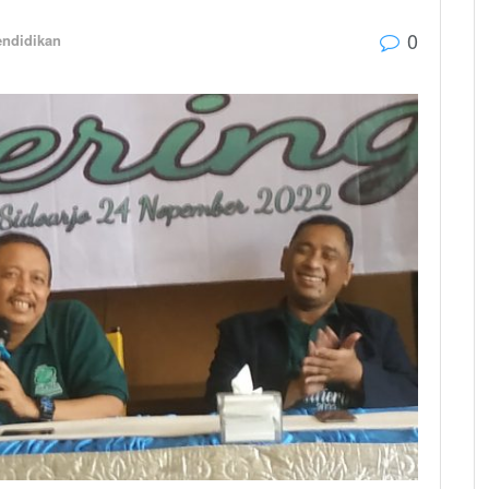
0
ndidikan