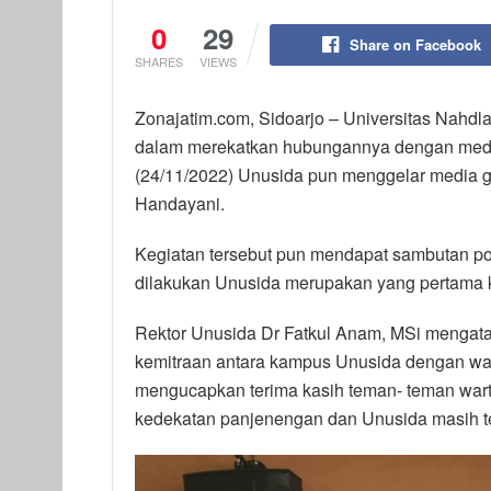
0
29
Share on Facebook
SHARES
VIEWS
Zonajatim.com, Sidoarjo – Universitas Nahdla
dalam merekatkan hubungannya dengan media 
(24/11/2022) Unusida pun menggelar media ga
Handayani.
Kegiatan tersebut pun mendapat sambutan pos
dilakukan Unusida merupakan yang pertama 
Rektor Unusida Dr Fatkul Anam, MSi mengatak
kemitraan antara kampus Unusida dengan war
mengucapkan terima kasih teman- teman warta
kedekatan panjenengan dan Unusida masih ter