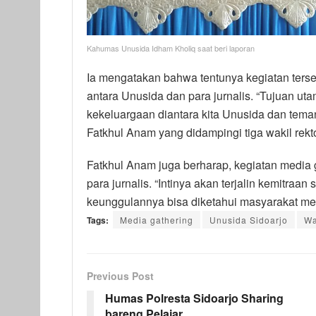
Kahumas Unusida Idham Kholiq saat beri laporan
Ia mengatakan bahwa tentunya kegiatan ters
antara Unusida dan para jurnalis. “Tujuan 
kekeluargaan diantara kita Unusida dan tem
Fatkhul Anam yang didampingi tiga wakil rek
Fatkhul Anam juga berharap, kegiatan media 
para jurnalis. “Intinya akan terjalin kemitra
keunggulannya bisa diketahui masyarakat mel
Tags:
Media gathering
Unusida Sidoarjo
Wa
Previous Post
Humas Polresta Sidoarjo Sharing
bareng Pelajar