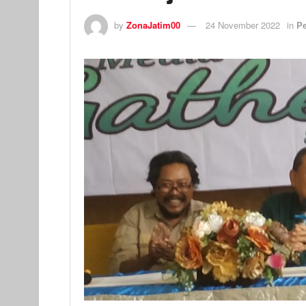
by
ZonaJatim00
24 November 2022
in
Pe