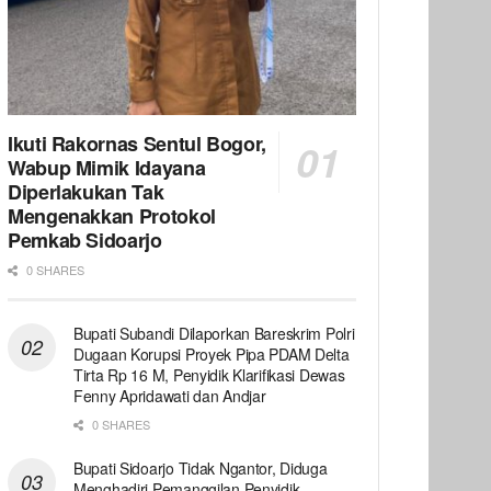
Ikuti Rakornas Sentul Bogor,
Wabup Mimik Idayana
Diperlakukan Tak
Mengenakkan Protokol
Pemkab Sidoarjo
0 SHARES
Bupati Subandi Dilaporkan Bareskrim Polri
Dugaan Korupsi Proyek Pipa PDAM Delta
Tirta Rp 16 M, Penyidik Klarifikasi Dewas
Fenny Apridawati dan Andjar
0 SHARES
Bupati Sidoarjo Tidak Ngantor, Diduga
Menghadiri Pemanggilan Penyidik