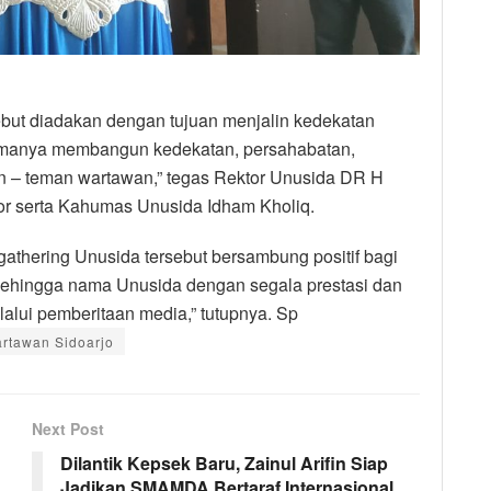
ebut diadakan dengan tujuan menjalin kedekatan
utamanya membangun kedekatan, persahabatan,
an – teman wartawan,” tegas Rektor Unusida DR H
tor serta Kahumas Unusida Idham Kholiq.
gathering Unusida tersebut bersambung positif bagi
an sehingga nama Unusida dengan segala prestasi dan
alui pemberitaan media,” tutupnya. Sp
rtawan Sidoarjo
Next Post
Dilantik Kepsek Baru, Zainul Arifin Siap
Jadikan SMAMDA Bertaraf Internasional