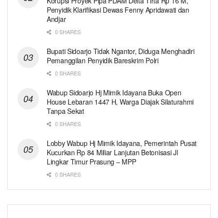
Korupsi Proyek Pipa PDAM Delta Tirta Rp 16 M,
Penyidik Klarifikasi Dewas Fenny Apridawati dan
Andjar
0 SHARES
Bupati Sidoarjo Tidak Ngantor, Diduga Menghadiri
Pemanggilan Penyidik Bareskrim Polri
0 SHARES
Wabup Sidoarjo Hj Mimik Idayana Buka Open
House Lebaran 1447 H, Warga Diajak Silaturahmi
Tanpa Sekat
0 SHARES
Lobby Wabup Hj Mimik Idayana, Pemerintah Pusat
Kucurkan Rp 84 Miliar Lanjutan Betonisasi Jl
Lingkar Timur Prasung – MPP
0 SHARES