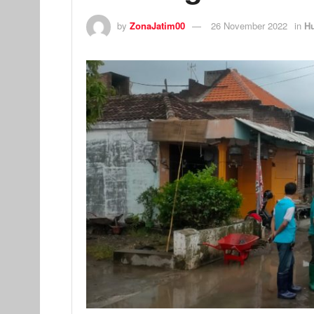
by
ZonaJatim00
26 November 2022
in
H