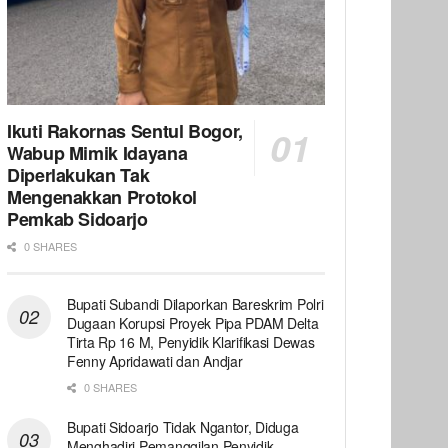
Ikuti Rakornas Sentul Bogor,
Wabup Mimik Idayana
Diperlakukan Tak
Mengenakkan Protokol
Pemkab Sidoarjo
0 SHARES
Bupati Subandi Dilaporkan Bareskrim Polri
Dugaan Korupsi Proyek Pipa PDAM Delta
Tirta Rp 16 M, Penyidik Klarifikasi Dewas
Fenny Apridawati dan Andjar
0 SHARES
Bupati Sidoarjo Tidak Ngantor, Diduga
Menghadiri Pemanggilan Penyidik