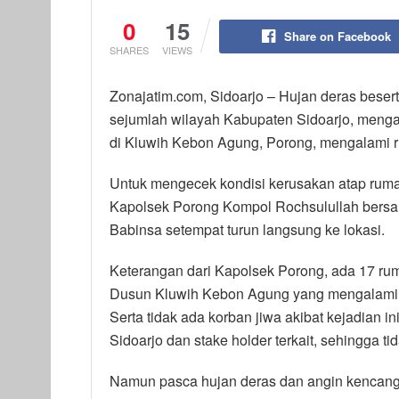
0
15
Share on Facebook
SHARES
VIEWS
Zonajatim.com, Sidoarjo – Hujan deras beser
sejumlah wilayah Kabupaten Sidoarjo, meng
di Kluwih Kebon Agung, Porong, mengalami 
Untuk mengecek kondisi kerusakan atap ruma
Kapolsek Porong Kompol Rochsulullah bers
Babinsa setempat turun langsung ke lokasi.
Keterangan dari Kapolsek Porong, ada 17 r
Dusun Kluwih Kebon Agung yang mengalami ke
Serta tidak ada korban jiwa akibat kejadian
Sidoarjo dan stake holder terkait, sehingga ti
Namun
pasca hujan deras dan angin kencang,