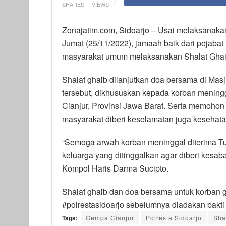
SHARES
VIEWS
Zonajatim.com, Sidoarjo – Usai melaksanakan 
Jumat (25/11/2022), jamaah baik dari pejabat
masyarakat umum melaksanakan Shalat Ghaib
Shalat ghaib dilanjutkan doa bersama di Mas
tersebut, dikhususkan kepada korban mening
Cianjur, Provinsi Jawa Barat. Serta memohon
masyarakat diberi keselamatan juga kesehata
“Semoga arwah korban meninggal diterima T
keluarga yang ditinggalkan agar diberi kesab
Kompol Haris Darma Sucipto.
Shalat ghaib dan doa bersama untuk korban g
#polrestasidoarjo sebelumnya diadakan bakti re
Tags:
Gempa Cianjur
Polresta Sidoarjo
Sha