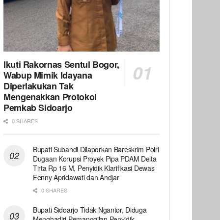
Ikuti Rakornas Sentul Bogor,
Wabup Mimik Idayana
Diperlakukan Tak
Mengenakkan Protokol
Pemkab Sidoarjo
0 SHARES
Bupati Subandi Dilaporkan Bareskrim Polri
Dugaan Korupsi Proyek Pipa PDAM Delta
Tirta Rp 16 M, Penyidik Klarifikasi Dewas
Fenny Apridawati dan Andjar
0 SHARES
Bupati Sidoarjo Tidak Ngantor, Diduga
Menghadiri Pemanggilan Penyidik