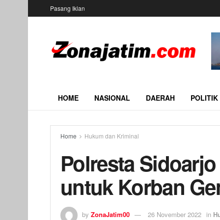
Pasang Iklan
HOME
NASIONAL
DAERAH
POLITIK
Home
Hukum dan Kriminal
Polresta Sidoarjo
untuk Korban Ge
by
ZonaJatim00
26 November 2022
in
H