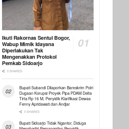
Ikuti Rakornas Sentul Bogor,
Wabup Mimik Idayana
Diperlakukan Tak
Mengenakkan Protokol
Pemkab Sidoarjo
0 SHARES
Bupati Subandi Dilaporkan Bareskrim Polri
Dugaan Korupsi Proyek Pipa PDAM Delta
Tirta Rp 16 M, Penyidik Klarifikasi Dewas
Fenny Apridawati dan Andjar
0 SHARES
Bupati Sidoarjo Tidak Ngantor, Diduga
Menghadiri Pemanggilan Penyidik