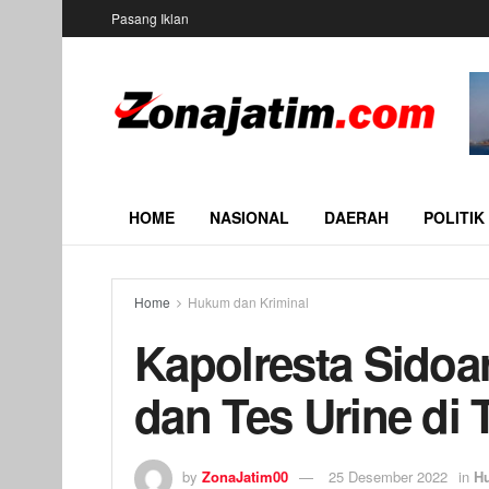
Pasang Iklan
HOME
NASIONAL
DAERAH
POLITIK
Home
Hukum dan Kriminal
Kapolresta Sidoa
dan Tes Urine di 
by
ZonaJatim00
25 Desember 2022
in
H