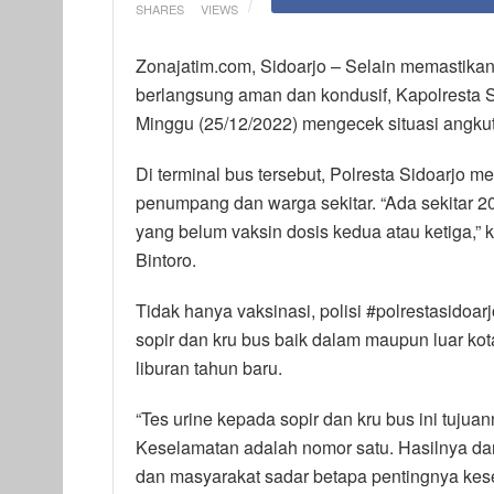
SHARES
VIEWS
Zonajatim.com, Sidoarjo – Selain memastikan
berlangsung aman dan kondusif, Kapolresta 
Minggu (25/12/2022) mengecek situasi angkut
Di terminal bus tersebut, Polresta Sidoarjo 
penumpang dan warga sekitar. “Ada sekitar 20
yang belum vaksin dosis kedua atau ketiga,
Bintoro.
Tidak hanya vaksinasi, polisi #polrestasidoa
sopir dan kru bus baik dalam maupun luar kota
liburan tahun baru.
“Tes urine kepada sopir dan kru bus ini tuj
Keselamatan adalah nomor satu. Hasilnya dari
dan masyarakat sadar betapa pentingnya kes