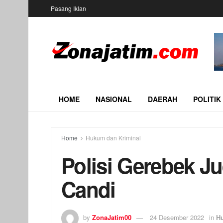
Pasang Iklan
HOME
NASIONAL
DAERAH
POLITIK
Home
Hukum dan Kriminal
Polisi Gerebek J
Candi
by
ZonaJatim00
24 Desember 2022
in
H