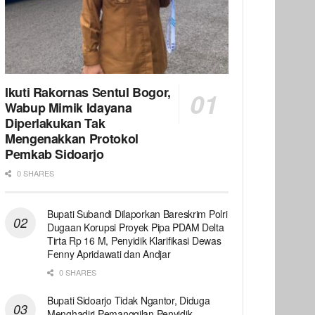
Ikuti Rakornas Sentul Bogor,
Wabup Mimik Idayana
Diperlakukan Tak
Mengenakkan Protokol
Pemkab Sidoarjo
0 SHARES
Bupati Subandi Dilaporkan Bareskrim Polri
Dugaan Korupsi Proyek Pipa PDAM Delta
Tirta Rp 16 M, Penyidik Klarifikasi Dewas
Fenny Apridawati dan Andjar
0 SHARES
Bupati Sidoarjo Tidak Ngantor, Diduga
Menghadiri Pemanggilan Penyidik