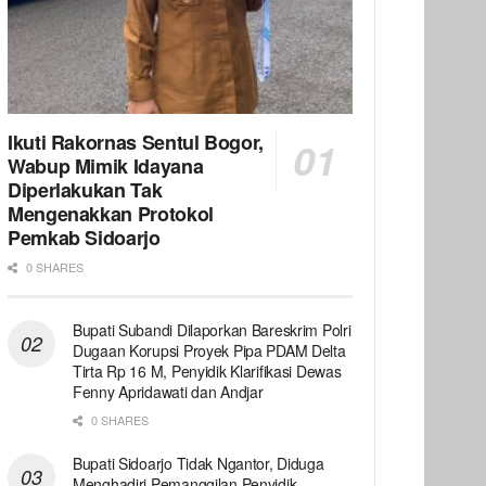
Ikuti Rakornas Sentul Bogor,
Wabup Mimik Idayana
Diperlakukan Tak
Mengenakkan Protokol
Pemkab Sidoarjo
0 SHARES
Bupati Subandi Dilaporkan Bareskrim Polri
Dugaan Korupsi Proyek Pipa PDAM Delta
Tirta Rp 16 M, Penyidik Klarifikasi Dewas
Fenny Apridawati dan Andjar
0 SHARES
Bupati Sidoarjo Tidak Ngantor, Diduga
Menghadiri Pemanggilan Penyidik