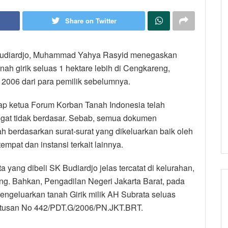
Share on Twitter
Budiardjo, Muhammad Yahya Rasyid menegaskan
ah girik seluas 1 hektare lebih di Cengkareng,
n 2006 dari para pemilik sebelumnya.
p ketua Forum Korban Tanah Indonesia telah
at tidak berdasar. Sebab, semua dokumen
sah berdasarkan surat-surat yang dikeluarkan baik oleh
pat dan instansi terkait lainnya.
a yang dibeli SK Budiardjo jelas tercatat di kelurahan,
ng. Bahkan, Pengadilan Negeri Jakarta Barat, pada
engeluarkan tanah Girik milik AH Subrata seluas
tusan No 442/PDT.G/2006/PN.JKT.BRT.