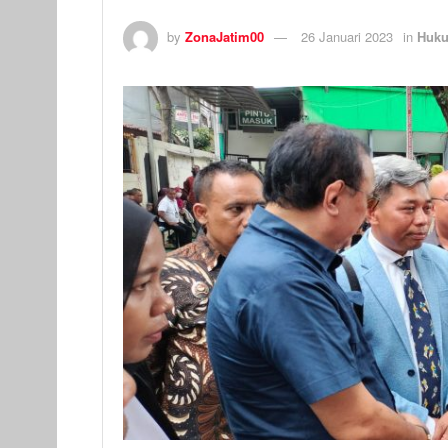
by
ZonaJatim00
26 Januari 2023
in
Huku