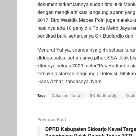
dokumen terkait lainnya sudah diteliti di Me
dengan mengklarifikasi langsung aparat yang
2017, Biro Wasidik Mabes Polri juga melakuk
hasilnya ada 10 penyidik Polda Metro Jaya te
beritikad baik, seharusnya SK Budiardjo dan i
Menurut Yahya, seandainya girik seluas kura
diduga palsu, seharusnya pihak SSA tidak bi
kliennya seluas 7000 meter.”Pak Budiardjo si
terbuka disiarkan langsung di televisi. Silaka
Haris Azhar,” tandasnya. Nam
Tags:
Dokumen Tanah
SK Budihardjo
Tidak
Previous Post
DPRD Kabupaten Sidoarjo Kawal Targe
Penerimaan Pajak Daerah Tahun 2023