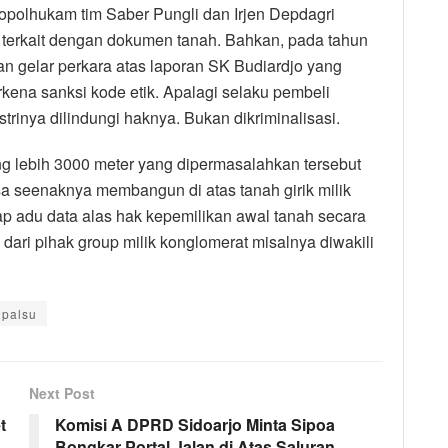
nkopolhukam tim Saber Pungli dan Irjen Depdagri
 terkait dengan dokumen tanah. Bahkan, pada tahun
an gelar perkara atas laporan SK Budiardjo yang
rkena sanksi kode etik. Apalagi selaku pembeli
strinya dilindungi haknya. Bukan dikriminalisasi.
ng lebih 3000 meter yang dipermasalahkan tersebut
sa seenaknya membangun di atas tanah girik milik
ap adu data alas hak kepemilikan awal tanah secara
n dari pihak group milik konglomerat misalnya diwakili
 palsu
Next Post
t
Komisi A DPRD Sidoarjo Minta Sipoa
Bongkar Portal Jalan di Atas Saluran