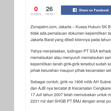
0
26
Share on Facebook
SHARES
VIEWS
Zonajatim.com, Jakarta – Kuasa Hukum SK 
tidak ada pemalsuan dokumen kepemilikan tan
Jakarta Barat yang dibeli kliennya pada tahu
Yahya menjelaskan, tudingan PT SSA terhada
memalsukan atau menyuruh memalsukan sang
kepemilikan tanah girik-girik tersebut sudah 
pihak kelurahan maupun pihak kecamatan setem
Sebagai contoh, girik no 1906 milik AH Subrat
dan AJB nya tercatat di Kecamatan Cengkare
17 Juli tahun 2007 telah memutuskan untuk m
2231 m2 dari SHGB PT BMJ dengan amar pu