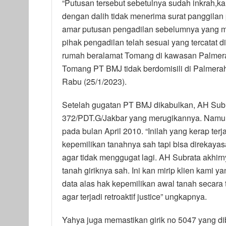
“Putusan tersebut sebetulnya sudah inkrah,
dengan dalih tidak menerima surat panggila
amar putusan pengadilan sebelumnya yang m
pihak pengadilan telah sesuai yang tercatat 
rumah beralamat Tomang di kawasan Palmera
Tomang PT BMJ tidak berdomisili di Palmerah,
Rabu (25/1/2023).
Setelah gugatan PT BMJ dikabulkan, AH Sub
372/PDT.G/Jakbar yang merugikannya. Namun d
pada bulan April 2010. “Inilah yang kerap terj
kepemilikan tanahnya sah tapi bisa direkaya
agar tidak menggugat lagi. AH Subrata akhir
tanah giriknya sah. Ini kan mirip klien kami 
data alas hak kepemilikan awal tanah secar
agar terjadi retroaktif justice” ungkapnya.
Yahya juga memastikan girik no 5047 yang dib