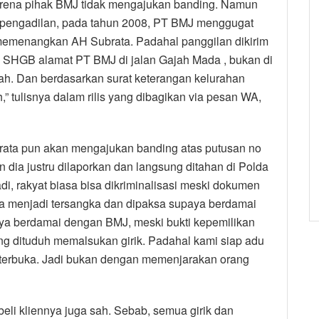
karena pihak BMJ tidak mengajukan banding. Namun
n pengadilan, pada tahun 2008, PT BMJ menggugat
emenangkan AH Subrata. Padahal panggilan dikirim
di SHGB alamat PT BMJ di jalan Gajah Mada , bukan di
h. Dan berdasarkan surat keterangan kelurahan
” tulisnya dalam rilis yang dibagikan via pesan WA,
rata pun akan mengajukan banding atas putusan no
ia justru dilaporkan dan langsung ditahan di Polda
adi, rakyat biasa bisa dikriminalisasi meski dokumen
sa menjadi tersangka dan dipaksa supaya berdamai
nya berdamai dengan BMJ, meski bukti kepemilikan
yang dituduh memalsukan girik. Padahal kami siap adu
a terbuka. Jadi bukan dengan memenjarakan orang
eli kliennya juga sah. Sebab, semua girik dan