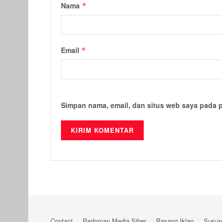
Nama
*
Email
*
Simpan nama, email, dan situs web saya pada 
Contact
Pedoman Media Siber
Pasang Iklan
Susun