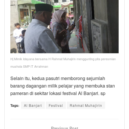
Hj Mimik Idayana bersama H Rahmat Muhajirin menggunting pita peresmian
mushola SMP IT Arrahman
Selain itu, kedua pasutri memborong sejumlah
barang dagangan milik pelajar yang membuka stan
pameran di sekitar lokasi festival Al Banjari. sp
Tags:
Al Banjari
Festival
Rahmat Muhajirin
Previous Post