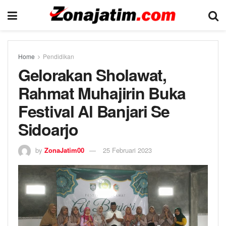
Home
Pendidikan
Gelorakan Sholawat,
Rahmat Muhajirin Buka
Festival Al Banjari Se
Sidoarjo
by
ZonaJatim00
25 Februari 2023