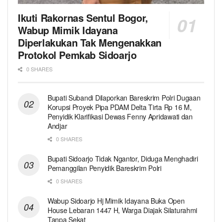
Ikuti Rakornas Sentul Bogor,
Wabup Mimik Idayana
Diperlakukan Tak Mengenakkan
Protokol Pemkab Sidoarjo
0 SHARES
Bupati Subandi Dilaporkan Bareskrim Polri Dugaan
Korupsi Proyek Pipa PDAM Delta Tirta Rp 16 M,
Penyidik Klarifikasi Dewas Fenny Apridawati dan
Andjar
0 SHARES
Bupati Sidoarjo Tidak Ngantor, Diduga Menghadiri
Pemanggilan Penyidik Bareskrim Polri
0 SHARES
Wabup Sidoarjo Hj Mimik Idayana Buka Open
House Lebaran 1447 H, Warga Diajak Silaturahmi
Tanpa Sekat