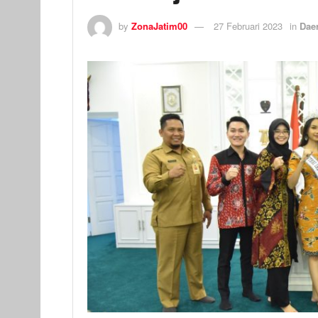
by
ZonaJatim00
27 Februari 2023
in
Dae