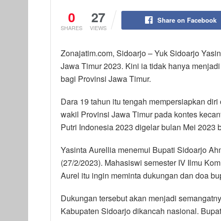
0
27
Share on Facebook
SHARES
VIEWS
Zonajatim.com, Sidoarjo – Yuk Sidoarjo Yasinta
Jawa Timur 2023. Kini ia tidak hanya menja
bagi Provinsi Jawa Timur.
Dara 19 tahun itu tengah mempersiapkan diri 
wakil Provinsi Jawa Timur pada kontes kecan
Putri Indonesia 2023 digelar bulan Mei 2023 
Yasinta Aurellia menemui Bupati Sidoarjo Ahm
(27/2/2023). Mahasiswi semester IV Ilmu Ko
Aurel itu ingin meminta dukungan dan doa bup
Dukungan tersebut akan menjadi semangatn
Kabupaten Sidoarjo dikancah nasional. Bupat