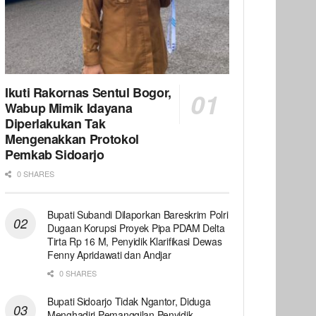
Ikuti Rakornas Sentul Bogor,
Wabup Mimik Idayana
Diperlakukan Tak
Mengenakkan Protokol
Pemkab Sidoarjo
0 SHARES
Bupati Subandi Dilaporkan Bareskrim Polri
Dugaan Korupsi Proyek Pipa PDAM Delta
Tirta Rp 16 M, Penyidik Klarifikasi Dewas
Fenny Apridawati dan Andjar
0 SHARES
Bupati Sidoarjo Tidak Ngantor, Diduga
Menghadiri Pemanggilan Penyidik