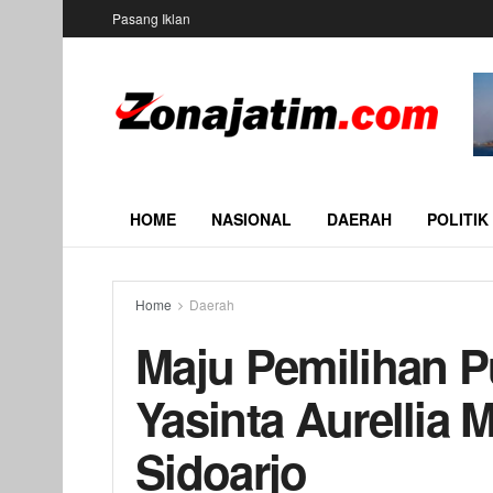
Pasang Iklan
HOME
NASIONAL
DAERAH
POLITIK
Home
Daerah
Maju Pemilihan Pu
Yasinta Aurellia 
Sidoarjo