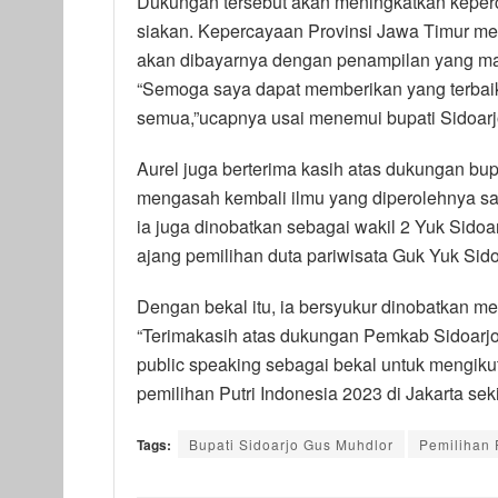
Dukungan tersebut akan meningkatkan keperca
siakan. Kepercayaan Provinsi Jawa Timur men
akan dibayarnya dengan penampilan yang maks
“Semoga saya dapat memberikan yang terbai
semua,”ucapnya usai menemui bupati Sidoarj
Aurel juga berterima kasih atas dukungan bu
mengasah kembali ilmu yang diperolehnya saat
ia juga dinobatkan sebagai wakil 2 Yuk Sidoa
ajang pemilihan duta pariwisata Guk Yuk Sidoa
Dengan bekal itu, ia bersyukur dinobatkan me
“Terimakasih atas dukungan Pemkab Sidoarj
public speaking sebagai bekal untuk mengikuti
pemilihan Putri Indonesia 2023 di Jakarta se
Tags:
Bupati Sidoarjo Gus Muhdlor
Pemilihan 