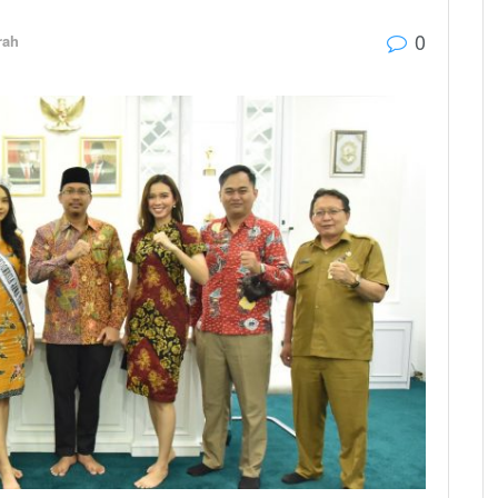
0
rah