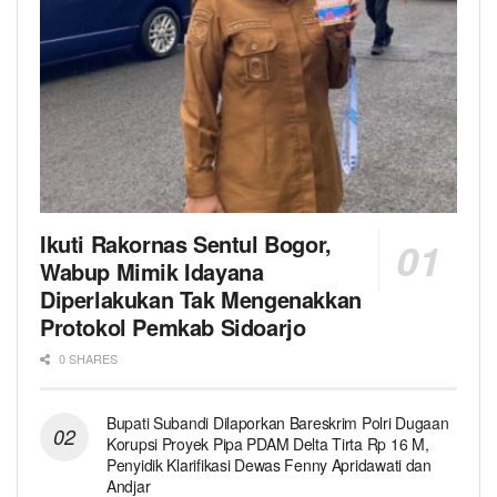
Ikuti Rakornas Sentul Bogor,
Wabup Mimik Idayana
Diperlakukan Tak Mengenakkan
Protokol Pemkab Sidoarjo
0 SHARES
Bupati Subandi Dilaporkan Bareskrim Polri Dugaan
Korupsi Proyek Pipa PDAM Delta Tirta Rp 16 M,
Penyidik Klarifikasi Dewas Fenny Apridawati dan
Andjar