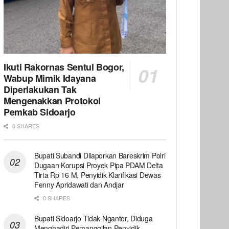
Ikuti Rakornas Sentul Bogor,
Wabup Mimik Idayana
Diperlakukan Tak
Mengenakkan Protokol
Pemkab Sidoarjo
0 SHARES
Bupati Subandi Dilaporkan Bareskrim Polri
Dugaan Korupsi Proyek Pipa PDAM Delta
Tirta Rp 16 M, Penyidik Klarifikasi Dewas
Fenny Apridawati dan Andjar
0 SHARES
Bupati Sidoarjo Tidak Ngantor, Diduga
Menghadiri Pemanggilan Penyidik