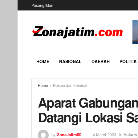
Pasang Iklan
HOME
NASIONAL
DAERAH
POLITIK
Home
Hukum dan Kriminal
Aparat Gabunga
Datangi Lokasi 
by
ZonaJatim00
4 Maret 2023
in
Hukum 