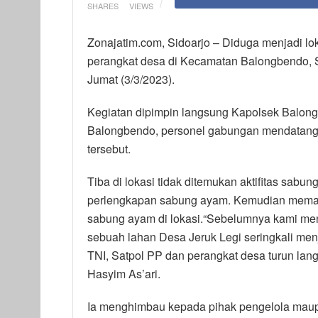
SHARES
VIEWS
Zonajatim.com, Sidoarjo – Diduga menjadi lok
perangkat desa di Kecamatan Balongbendo, S
Jumat (3/3/2023).
Kegiatan dipimpin langsung Kapolsek Balon
Balongbendo, personel gabungan mendatangi 
tersebut.
Tiba di lokasi tidak ditemukan aktifitas sa
perlengkapan sabung ayam. Kemudian memas
sabung ayam di lokasi.“Sebelumnya kami men
sebuah lahan Desa Jeruk Legi seringkali men
TNI, Satpol PP dan perangkat desa turun lan
Hasyim As’ari.
Ia menghimbau kepada pihak pengelola maupu