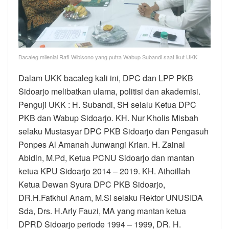
Bacaleg milenial Rafi Wibisono yang putra Wabup Subandi saat ikut UKK
Dalam UKK bacaleg kali ini, DPC dan LPP PKB
Sidoarjo melibatkan ulama, politisi dan akademisi.
Penguji UKK : H. Subandi, SH selalu Ketua DPC
PKB dan Wabup Sidoarjo. KH. Nur Kholis Misbah
selaku Mustasyar DPC PKB Sidoarjo dan Pengasuh
Ponpes Al Amanah Junwangi Krian. H. Zainal
Abidin, M.Pd, Ketua PCNU Sidoarjo dan mantan
ketua KPU Sidoarjo 2014 – 2019. KH. Athoillah
Ketua Dewan Syura DPC PKB Sidoarjo,
DR.H.Fatkhul Anam, M.Si selaku Rektor UNUSIDA
Sda, Drs. H.Arly Fauzi, MA yang mantan ketua
DPRD Sidoarjo periode 1994 – 1999, DR. H.