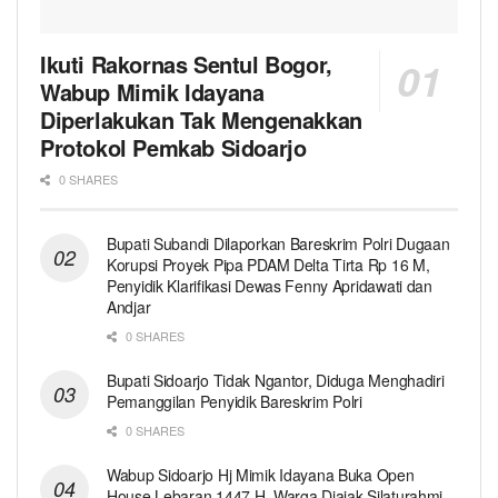
Ikuti Rakornas Sentul Bogor,
Wabup Mimik Idayana
Diperlakukan Tak Mengenakkan
Protokol Pemkab Sidoarjo
0 SHARES
Bupati Subandi Dilaporkan Bareskrim Polri Dugaan
Korupsi Proyek Pipa PDAM Delta Tirta Rp 16 M,
Penyidik Klarifikasi Dewas Fenny Apridawati dan
Andjar
0 SHARES
Bupati Sidoarjo Tidak Ngantor, Diduga Menghadiri
Pemanggilan Penyidik Bareskrim Polri
0 SHARES
Wabup Sidoarjo Hj Mimik Idayana Buka Open
House Lebaran 1447 H, Warga Diajak Silaturahmi