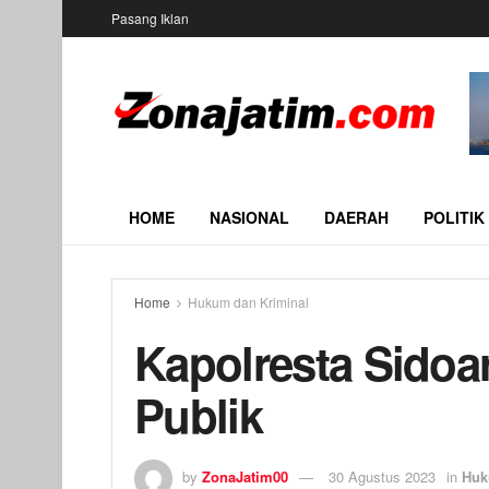
Pasang Iklan
HOME
NASIONAL
DAERAH
POLITIK
Home
Hukum dan Kriminal
Kapolresta Sidoa
Publik
by
ZonaJatim00
30 Agustus 2023
in
Huk