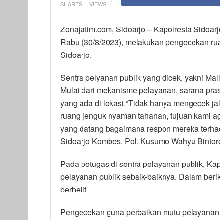
SHARES
VIEWS
Zonajatim.com, Sidoarjo – Kapolresta Sidoar
Rabu (30/8/2023), melakukan pengecekan rua
Sidoarjo.
Sentra pelyanan publik yang dicek, yakni Mal
Mulai dari mekanisme pelayanan, sarana pra
yang ada di lokasi.“Tidak hanya mengecek ja
ruang jenguk nyaman tahanan, tujuan kami a
yang datang bagaimana respon mereka terhad
Sidoarjo Kombes. Pol. Kusumo Wahyu Bintor
Pada petugas di sentra pelayanan publik, Ka
pelayanan publik sebaik-baiknya. Dalam ber
berbelit.
Pengecekan guna perbaikan mutu pelayanan p