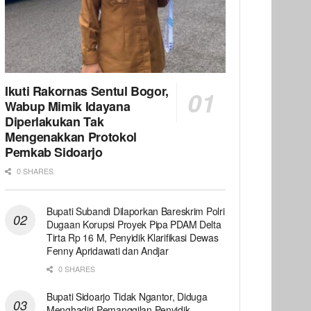
Ikuti Rakornas Sentul Bogor,
Wabup Mimik Idayana
Diperlakukan Tak
Mengenakkan Protokol
Pemkab Sidoarjo
0 SHARES
Bupati Subandi Dilaporkan Bareskrim Polri
Dugaan Korupsi Proyek Pipa PDAM Delta
Tirta Rp 16 M, Penyidik Klarifikasi Dewas
Fenny Apridawati dan Andjar
0 SHARES
Bupati Sidoarjo Tidak Ngantor, Diduga
Menghadiri Pemanggilan Penyidik