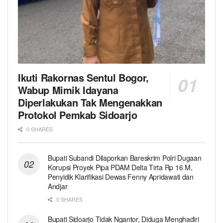
Ikuti Rakornas Sentul Bogor,
Wabup Mimik Idayana
Diperlakukan Tak Mengenakkan
Protokol Pemkab Sidoarjo
0 SHARES
Bupati Subandi Dilaporkan Bareskrim Polri Dugaan
Korupsi Proyek Pipa PDAM Delta Tirta Rp 16 M,
Penyidik Klarifikasi Dewas Fenny Apridawati dan
Andjar
0 SHARES
Bupati Sidoarjo Tidak Ngantor, Diduga Menghadiri