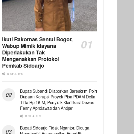
Ikuti Rakornas Sentul Bogor,
Wabup Mimik Idayana
Diperlakukan Tak
Mengenakkan Protokol
Pemkab Sidoarjo
0 SHARES
Bupati Subandi Dilaporkan Bareskrim Polri
Dugaan Korupsi Proyek Pipa PDAM Delta
Tirta Rp 16 M, Penyidik Klarifikasi Dewas
Fenny Apridawati dan Andjar
0 SHARES
Bupati Sidoarjo Tidak Ngantor, Diduga
Menghadiri Pemanggilan Penyidik