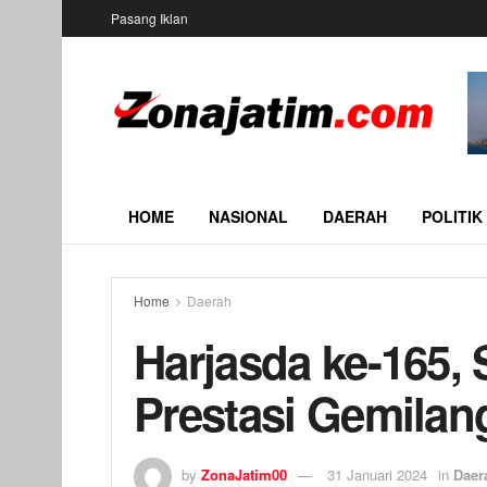
Pasang Iklan
HOME
NASIONAL
DAERAH
POLITIK
Home
Daerah
Harjasda ke-165, 
Prestasi Gemilan
by
ZonaJatim00
31 Januari 2024
in
Daer