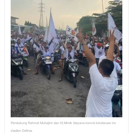
Pendukung Rahmat Muhajirin dan Hj Mimik Idayana konvoi kendaraan ke
stadion Deltras