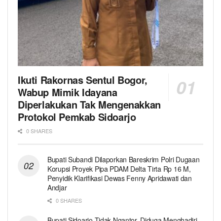
Ikuti Rakornas Sentul Bogor,
Wabup Mimik Idayana
Diperlakukan Tak Mengenakkan
Protokol Pemkab Sidoarjo
0 SHARES
Bupati Subandi Dilaporkan Bareskrim Polri Dugaan
Korupsi Proyek Pipa PDAM Delta Tirta Rp 16 M,
Penyidik Klarifikasi Dewas Fenny Apridawati dan
Andjar
0 SHARES
Bupati Sidoarjo Tidak Ngantor, Diduga Menghadiri