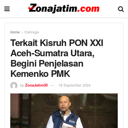
Home
Olahraga
Terkait Kisruh PON XXI
Aceh-Sumatra Utara,
Begini Penjelasan
Kemenko PMK
by
ZonaJatim00
18 September 2024