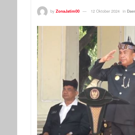
by
ZonaJatim00
12 Oktober 2024
in
Dae