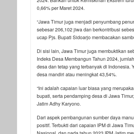
2024. Bahkan untuk Kemiskinan Ekstrem turun
0,66% per Maret 2024.
“Jawa Timur juga menjadi penyumbang penuru
sebesar 206,102 jiwa dan berkontribusi sebe
ucap Pjs. Bupati Sidoarjo membacakan sambu
Di sisi lain, Jawa Timur juga membuktikan s
Indeks Desa Membangun Tahun 2024, jumlah 
desa dan tetap yang terbanyak di Indonesia.
desa mandiri atau meningkat 43,54%.
“Ini adalah capaian luar biasa yang merupaka
bupati, serta pendamping desa di Jawa Timu
Jatim Adhy Karyono.
Dari aspek pembangunan sumber daya manusi
positif. Terbukti dari capaian IPM di Jawa Tim
Nasional, dan pada tahun 2023 IPM Jatim men