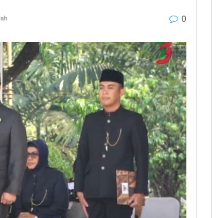
0
rah