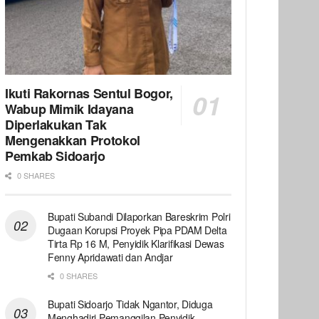
Ikuti Rakornas Sentul Bogor,
Wabup Mimik Idayana
Diperlakukan Tak
Mengenakkan Protokol
Pemkab Sidoarjo
0 SHARES
Bupati Subandi Dilaporkan Bareskrim Polri
Dugaan Korupsi Proyek Pipa PDAM Delta
Tirta Rp 16 M, Penyidik Klarifikasi Dewas
Fenny Apridawati dan Andjar
0 SHARES
Bupati Sidoarjo Tidak Ngantor, Diduga
Menghadiri Pemanggilan Penyidik