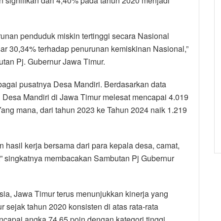
 signifikan dari 4,40% pada tahun 2020 menjadi
nan penduduk miskin tertinggi secara Nasional
sar 30,34% terhadap penurunan kemiskinan Nasional,”
tan Pj. Gubernur Jawa Timur.
ebagai pusatnya Desa Mandiri. Berdasarkan data
Desa Mandiri di Jawa Timur melesat mencapai 4.019
 Yang mana, dari tahun 2023 ke Tahun 2024 naik 1.219
n hasil kerja bersama dari para kepala desa, camat,
r,” singkatnya membacakan Sambutan Pj Gubernur
a, Jawa Timur terus menunjukkan kinerja yang
ur sejak tahun 2020 konsisten di atas rata-rata
capai angka 74,65 poin dengan kategori tinggi.