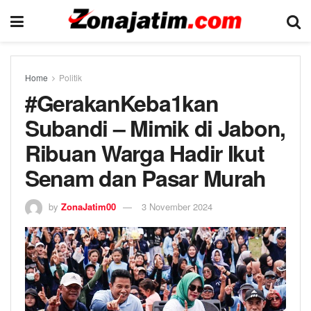
Home
Politik
#GerakanKeba1kan
Subandi – Mimik di Jabon,
Ribuan Warga Hadir Ikut
Senam dan Pasar Murah
by
ZonaJatim00
3 November 2024