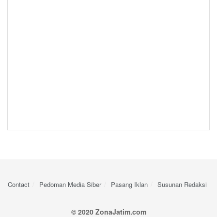
Contact
Pedoman Media Siber
Pasang Iklan
Susunan Redaksi
© 2020 ZonaJatim.com