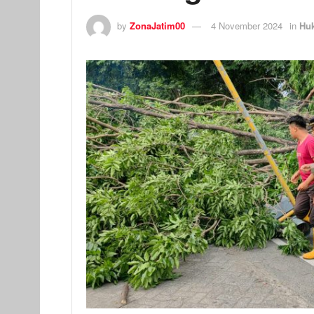
by
ZonaJatim00
4 November 2024
in
Hu