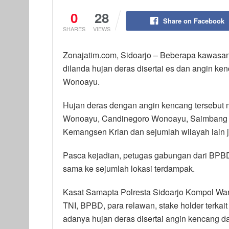
0
28
Share on Facebook
SHARES
VIEWS
Zonajatim.com, Sidoarjo – Beberapa kawasan 
dilanda hujan deras disertai es dan angin ke
Wonoayu.
Hujan deras dengan angin kencang tersebut
Wonoayu, Candinegoro Wonoayu, Saimbang S
Kemangsen Krian dan sejumlah wilayah lain 
Pasca kejadian, petugas gabungan dari BPBD,
sama ke sejumlah lokasi terdampak.
Kasat Samapta Polresta Sidoarjo Kompol Wa
TNI, BPBD, para relawan, stake holder terk
adanya hujan deras disertai angin kencang d