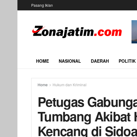
Pasang Iklan
HOME
NASIONAL
DAERAH
POLITIK
Home
Hukum dan Kriminal
Petugas Gabunga
Tumbang Akibat H
Kencang di Sidoa