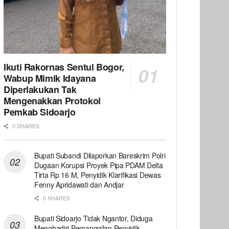
Ikuti Rakornas Sentul Bogor,
Wabup Mimik Idayana
Diperlakukan Tak
Mengenakkan Protokol
Pemkab Sidoarjo
0 SHARES
Bupati Subandi Dilaporkan Bareskrim Polri
Dugaan Korupsi Proyek Pipa PDAM Delta
Tirta Rp 16 M, Penyidik Klarifikasi Dewas
Fenny Apridawati dan Andjar
0 SHARES
Bupati Sidoarjo Tidak Ngantor, Diduga
Menghadiri Pemanggilan Penyidik