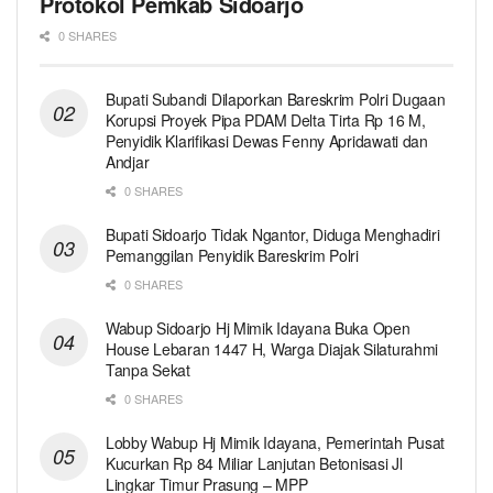
Protokol Pemkab Sidoarjo
0 SHARES
Bupati Subandi Dilaporkan Bareskrim Polri Dugaan
Korupsi Proyek Pipa PDAM Delta Tirta Rp 16 M,
Penyidik Klarifikasi Dewas Fenny Apridawati dan
Andjar
0 SHARES
Bupati Sidoarjo Tidak Ngantor, Diduga Menghadiri
Pemanggilan Penyidik Bareskrim Polri
0 SHARES
Wabup Sidoarjo Hj Mimik Idayana Buka Open
House Lebaran 1447 H, Warga Diajak Silaturahmi
Tanpa Sekat
0 SHARES
Lobby Wabup Hj Mimik Idayana, Pemerintah Pusat
Kucurkan Rp 84 Miliar Lanjutan Betonisasi Jl
Lingkar Timur Prasung – MPP