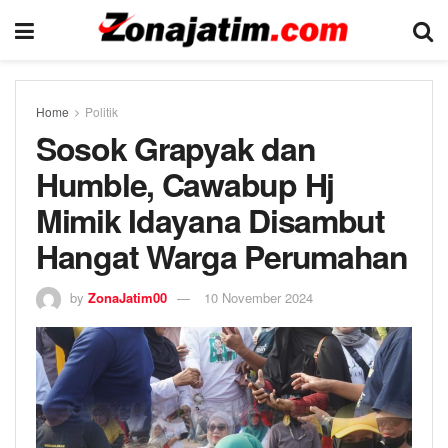
Home
Politik
Sosok Grapyak dan
Humble, Cawabup Hj
Mimik Idayana Disambut
Hangat Warga Perumahan
by
ZonaJatim00
10 November 2024