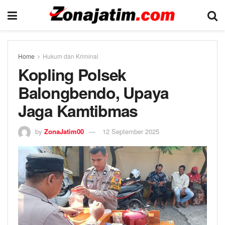
Home
Hukum dan Kriminal
Kopling Polsek
Balongbendo, Upaya
Jaga Kamtibmas
by
ZonaJatim00
12 September 2025