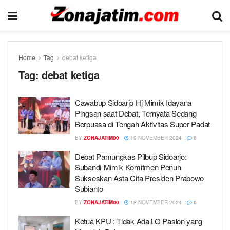
Home
Tag
debat ketiga
Tag:
debat ketiga
Cawabup Sidoarjo Hj Mimik Idayana
Pingsan saat Debat, Ternyata Sedang
Berpuasa di Tengah Aktivitas Super Padat
BY
ZONAJATIM00
19 NOVEMBER 2024
0
Debat Pamungkas Pilbup Sidoarjo:
Subandi-Mimik Komitmen Penuh
Sukseskan Asta Cita Presiden Prabowo
Subianto
BY
ZONAJATIM00
18 NOVEMBER 2024
0
Ketua KPU : Tidak Ada LO Paslon yang