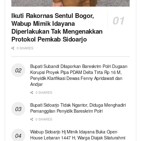
Ikuti Rakornas Sentul Bogor,
Wabup Mimik Idayana
Diperlakukan Tak Mengenakkan
Protokol Pemkab Sidoarjo
0 SHARES
Bupati Subandi Dilaporkan Bareskrim Polri Dugaan
Korupsi Proyek Pipa PDAM Delta Tirta Rp 16 M,
Penyidik Klarifikasi Dewas Fenny Apridawati dan
Andjar
0 SHARES
Bupati Sidoarjo Tidak Ngantor, Diduga Menghadiri
Pemanggilan Penyidik Bareskrim Polri
0 SHARES
Wabup Sidoarjo Hj Mimik Idayana Buka Open
House Lebaran 1447 H, Warga Diajak Silaturahmi