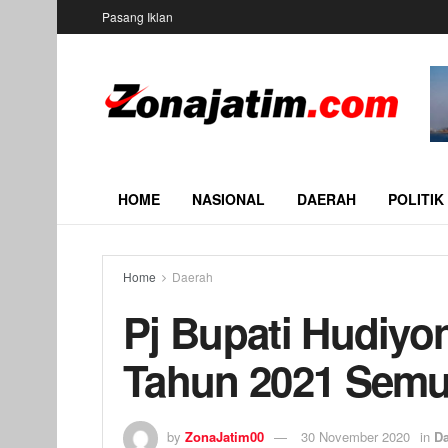
Pasang Iklan
HOME
NASIONAL
DAERAH
POLITIK
Home
Daerah
Pj Bupati Hudiyo
Tahun 2021 Semu
by
ZonaJatim00
30 November 2020
in
D