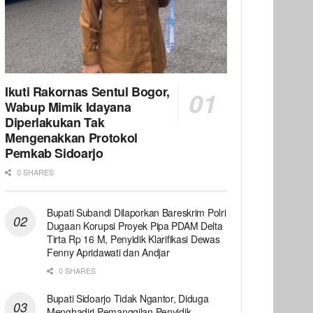
Ikuti Rakornas Sentul Bogor,
Wabup Mimik Idayana
Diperlakukan Tak
Mengenakkan Protokol
Pemkab Sidoarjo
0 SHARES
Bupati Subandi Dilaporkan Bareskrim Polri
Dugaan Korupsi Proyek Pipa PDAM Delta
Tirta Rp 16 M, Penyidik Klarifikasi Dewas
Fenny Apridawati dan Andjar
0 SHARES
Bupati Sidoarjo Tidak Ngantor, Diduga
Menghadiri Pemanggilan Penyidik