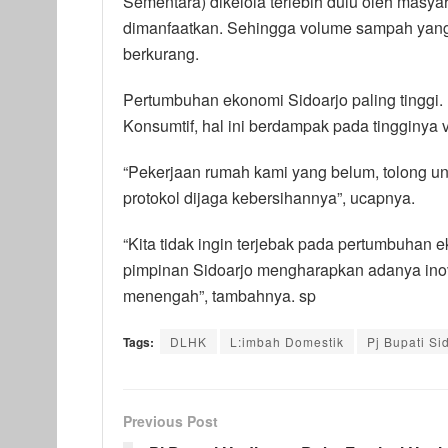
Sementara) dikelola terlebih dulu oleh masyar
dimanfaatkan. Sehingga volume sampah yang 
berkurang.
Pertumbuhan ekonomi Sidoarjo paling tinggi. 
Konsumtif, hal ini berdampak pada tingginya 
“Pekerjaan rumah kami yang belum, tolong unt
protokol dijaga kebersihannya”, ucapnya.
“Kita tidak ingin terjebak pada pertumbuhan 
pimpinan Sidoarjo mengharapkan adanya inovas
menengah”, tambahnya. sp
Tags:
DLHK
L:imbah Domestik
Pj Bupati Si
Previous Post