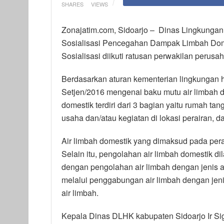
SHARES
VIEWS
Zonajatim.com, Sidoarjo – Dinas Lingkunga
Sosialisasi Pencegahan Dampak Limbah Domest
Sosialisasi diikuti ratusan perwakilan perusa
Berdasarkan aturan kementerian lingkungan h
Setjen/2016 mengenai baku mutu air limbah do
domestik terdiri dari 3 bagian yaitu rumah tan
usaha dan/atau kegiatan di lokasi perairan, d
Air limbah domestik yang dimaksud pada perat
Selain itu, pengolahan air limbah domestik d
dengan pengolahan air limbah dengan jenis ai
melalui penggabungan air limbah dengan jeni
air limbah.
Kepala Dinas DLHK kabupaten Sidoarjo Ir Si