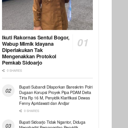
Ikuti Rakornas Sentul Bogor,
Wabup Mimik Idayana
Diperlakukan Tak
Mengenakkan Protokol
Pemkab Sidoarjo
0 SHARES
Bupati Subandi Dilaporkan Bareskrim Polri
Dugaan Korupsi Proyek Pipa PDAM Delta
Tirta Rp 16 M, Penyidik Klarifikasi Dewas
Fenny Apridawati dan Andjar
0 SHARES
Bupati Sidoarjo Tidak Ngantor, Diduga
Menghadiri Pemanggilan Penyidik