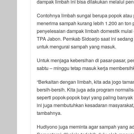
dampak limbah ini bisa dilakukan melalui pen
Contohnya limbah sungai berupa popok atau
menerima sampah kurang lebih 1.200 an ton 
penyelesaian dampak limbah domestik mulai 
TPA Jabon. Pemkab Sidoarjo saat ini seda
untuk mengurai sampah yang masuk.
Untuk menjaga kebersihan di pasar-pasar, pen
sabtu – minggu tetap masuk kerja membersih
“Berkaitan dengan limbah, kita ada jogo taman
bersih-bersih. Kita juga ada program normal
seperti popok-popok bayi yang paling banya
ini juga membutuhkan kesadaran masyarakat, 
tambahnya.
Hudiyono juga meminta agar sampah yang 