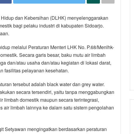
n Hidup dan Kebersihan (DLHK) menyelenggarakan
ik bagi pelaku industri di kabupaten Sidoarjo.
haan.
idup melalui Peraturan Menteri LHK No. P.68/Menlhk-
mestik. Secara garis besar, baku mutu air limbah
gga dan/atau usaha dan/atau kegiatan di lokasi darat,
an fasilitas pelayanan kesehatan.
uran tersebut adalah black water dan grey water.
ilakukan secara tersendiri, yaitu tanpa menggabungkan
r limbah domestik maupun secara terintegrasi,
s air limbah lainnya ke dalam satu sistem pengolahan
git Setyawan mengingatkan berdasarkan peraturan