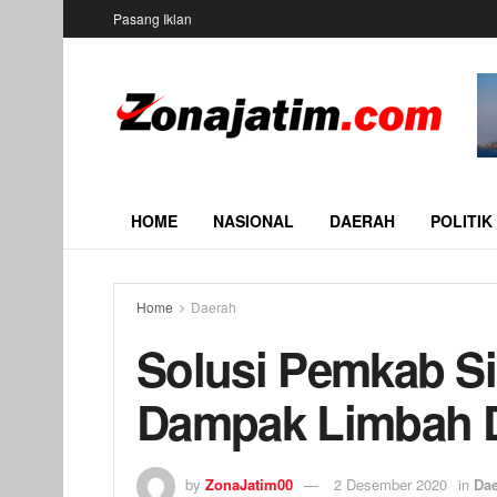
Pasang Iklan
HOME
NASIONAL
DAERAH
POLITIK
Home
Daerah
Solusi Pemkab Si
Dampak Limbah 
by
ZonaJatim00
2 Desember 2020
in
Da