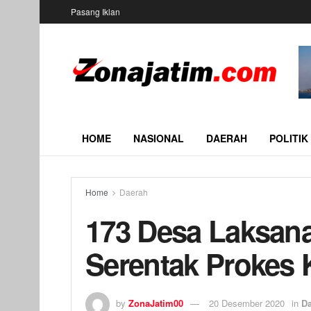
Pasang Iklan
HOME
NASIONAL
DAERAH
POLITIK
Home
Daerah
173 Desa Laksana
Serentak Prokes 
by
ZonaJatim00
20 Desember 2020
in
D