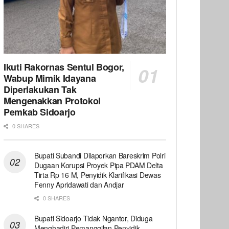
Ikuti Rakornas Sentul Bogor,
Wabup Mimik Idayana
Diperlakukan Tak
Mengenakkan Protokol
Pemkab Sidoarjo
0 SHARES
Bupati Subandi Dilaporkan Bareskrim Polri
Dugaan Korupsi Proyek Pipa PDAM Delta
Tirta Rp 16 M, Penyidik Klarifikasi Dewas
Fenny Apridawati dan Andjar
0 SHARES
Bupati Sidoarjo Tidak Ngantor, Diduga
Menghadiri Pemanggilan Penyidik