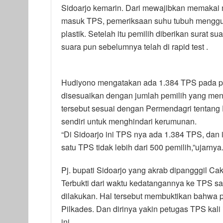
Sidoarjo kemarin. Dari mewajibkan memakai
masuk TPS, pemeriksaan suhu tubuh menggu
plastik. Setelah itu pemilih diberikan surat
suara pun sebelumnya telah di rapid test .
Hudiyono mengatakan ada 1.384 TPS pada pel
disesuaikan dengan jumlah pemilih yang meng
tersebut sesuai dengan Permendagri tentang 
sendiri untuk menghindari kerumunan.
“Di Sidoarjo ini TPS nya ada 1.384 TPS, dan in
satu TPS tidak lebih dari 500 pemilih,”ujarnya
Pj. bupati Sidoarjo yang akrab dipangggil C
Terbukti dari waktu kedatangannya ke TPS s
dilakukan. Hal tersebut membuktikan bahwa 
Pilkades. Dan dirinya yakin petugas TPS kali
ini.