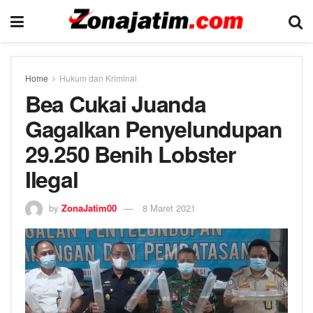
Home
Hukum dan Kriminal
Bea Cukai Juanda
Gagalkan Penyelundupan
29.250 Benih Lobster
Ilegal
by
ZonaJatim00
8 Maret 2021