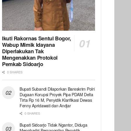
Ikuti Rakornas Sentul Bogor,
Wabup Mimik Idayana
Diperlakukan Tak
Mengenakkan Protokol
Pemkab Sidoarjo
0 SHARES
Bupati Subandi Dilaporkan Bareskrim Polri
Dugaan Korupsi Proyek Pipa PDAM Delta
Tirta Rp 16 M, Penyidik Klarifikasi Dewas
Fenny Apridawati dan Andjar
0 SHARES
Bupati Sidoarjo Tidak Ngantor, Diduga
Menghadiri Pemanggilan Penyidik