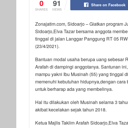
0
91
Share on Facebook
SHARES
VIEWS
Zonajatim.com, Sidoarjo – Giatkan program J
Sidoarjo,Elva Tazar bersama anggota membe
tinggal di jalan Langgar Panggung RT 05 RW
(23/4/2021).
Bantuan modal usaha berupa uang sebesar Rp.
Arafah di dampingi anggotanya. Santunan ini
mampu yakni Ibu Musinah (55) yang tinggal d
memenuhi kebutuhan hidupnya,dengan cara be
untuk berharap ada yang membelinya.
Hal itu dilakukan oleh Musinah selama 3 tah
akibat kecelakan sejak tahun 2018.
Ketua Majlis Taklim Arafah Sidoarjo,Elva Taz