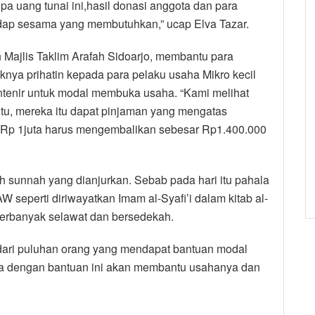
pa uang tunai ini,hasil donasi anggota dan para
adap sesama yang membutuhkan,” ucap Elva Tazar.
 Majlis Taklim Arafah Sidoarjo, membantu para
aknya prihatin kepada para pelaku usaha Mikro kecil
ntenir untuk modal membuka usaha. “Kami melihat
itu, mereka itu dapat pinjaman yang mengatas
Rp 1juta harus mengembalikan sebesar Rp1.400.000
h sunnah yang dianjurkan. Sebab pada hari itu pahala
 seperti diriwayatkan Imam al-Syafi’i dalam kitab al-
rbanyak selawat dan bersedekah.
h dari puluhan orang yang mendapat bantuan modal
ga dengan bantuan ini akan membantu usahanya dan