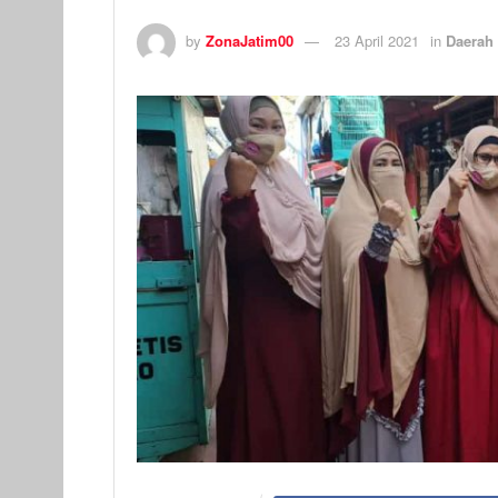
by
ZonaJatim00
23 April 2021
in
Daerah