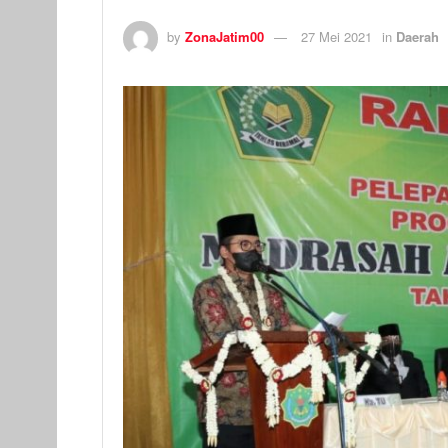
by
ZonaJatim00
27 Mei 2021
in
Daerah