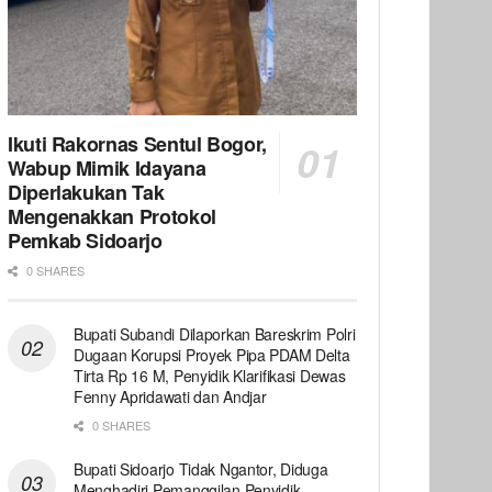
Ikuti Rakornas Sentul Bogor,
Wabup Mimik Idayana
Diperlakukan Tak
Mengenakkan Protokol
Pemkab Sidoarjo
0 SHARES
Bupati Subandi Dilaporkan Bareskrim Polri
Dugaan Korupsi Proyek Pipa PDAM Delta
Tirta Rp 16 M, Penyidik Klarifikasi Dewas
Fenny Apridawati dan Andjar
0 SHARES
Bupati Sidoarjo Tidak Ngantor, Diduga
Menghadiri Pemanggilan Penyidik