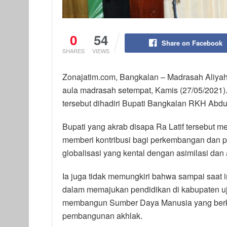
0
54
Share on Facebook
SHARES
VIEWS
Zonajatim.com, Bangkalan – Madrasah Aliya
aula madrasah setempat, Kamis (27/05/2021)
tersebut dihadiri Bupati Bangkalan RKH Abdul
Bupati yang akrab disapa Ra Latif tersebut 
memberi kontribusi bagi perkembangan dan pe
globalisasi yang kental dengan asimilasi dan 
Ia juga tidak memungkiri bahwa sampai saat 
dalam memajukan pendidikan di kabupaten uj
membangun Sumber Daya Manusia yang berku
pembangunan akhlak.