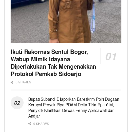
Ikuti Rakornas Sentul Bogor,
Wabup Mimik Idayana
Diperlakukan Tak Mengenakkan
Protokol Pemkab Sidoarjo
0 SHARES
Bupati Subandi Dilaporkan Bareskrim Polri Dugaan
Korupsi Proyek Pipa PDAM Delta Tirta Rp 16 M,
Penyidik Klarifikasi Dewas Fenny Apridawati dan
Andjar
0 SHARES