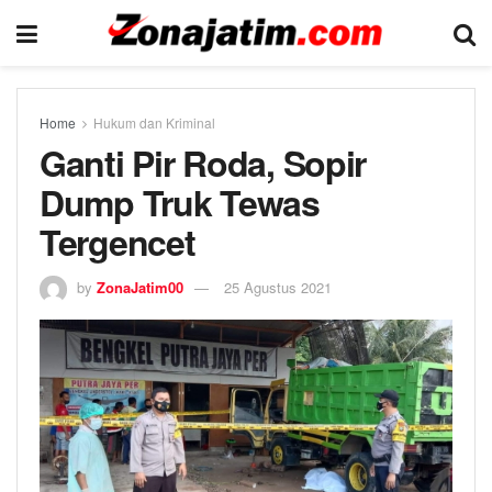
Home
Hukum dan Kriminal
Ganti Pir Roda, Sopir
Dump Truk Tewas
Tergencet
by
ZonaJatim00
25 Agustus 2021