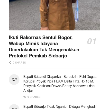
Ikuti Rakornas Sentul Bogor,
Wabup Mimik Idayana
Diperlakukan Tak Mengenakkan
Protokol Pemkab Sidoarjo
0 SHARES
Bupati Subandi Dilaporkan Bareskrim Polri Dugaan
Korupsi Proyek Pipa PDAM Delta Tirta Rp 16 M,
Penyidik Klarifikasi Dewas Fenny Apridawati dan
Andjar
0 SHARES
Bupati Sidoarjo Tidak Ngantor, Diduga Menghadiri