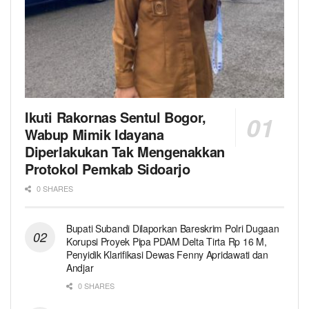
Ikuti Rakornas Sentul Bogor,
Wabup Mimik Idayana
Diperlakukan Tak Mengenakkan
Protokol Pemkab Sidoarjo
0 SHARES
Bupati Subandi Dilaporkan Bareskrim Polri Dugaan
Korupsi Proyek Pipa PDAM Delta Tirta Rp 16 M,
Penyidik Klarifikasi Dewas Fenny Apridawati dan
Andjar
0 SHARES