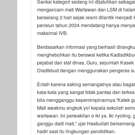
Sanksi kategori sedang ini dijatuhkan sebagai
mengancam mati Wartawan dan LSM di halama
berselang 2 hari sejak resmi dilantik menja
pensiun tahun 2024 mendatang hanya menyan
maksimal IVB.
Berdasarkan informasi yang berhasil dirang
menghebohkan itu berawal ketika Kadisdikb
pejabat dan staf dinas, Guru, sejumlah Kase
Disdikbud dengan menggunakan pengeras suar
Entah karena saking semangatnya atau baga
kata-kata yang sangat tidak pantas dan ter
bila mengganggu kepemimpinannya.”Katek ga
Mati awakmu engkok yo! kepala sekolah sem
wartawan. Ini perwakilan e iki ya. Iki nyoti
ganggu dadi mati,” ujar Hasbullah bersemang
hadir saat itu lingkungan pendidikan.