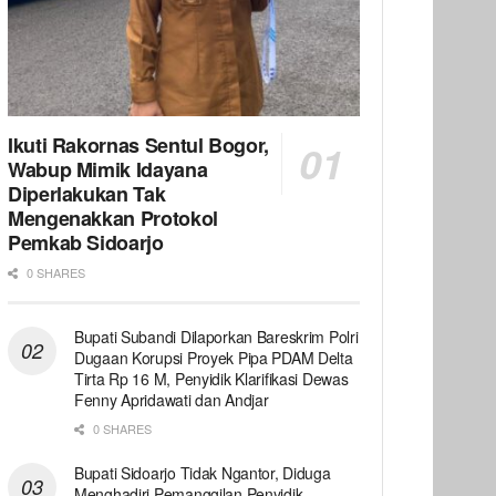
Ikuti Rakornas Sentul Bogor,
Wabup Mimik Idayana
Diperlakukan Tak
Mengenakkan Protokol
Pemkab Sidoarjo
0 SHARES
Bupati Subandi Dilaporkan Bareskrim Polri
Dugaan Korupsi Proyek Pipa PDAM Delta
Tirta Rp 16 M, Penyidik Klarifikasi Dewas
Fenny Apridawati dan Andjar
0 SHARES
Bupati Sidoarjo Tidak Ngantor, Diduga
Menghadiri Pemanggilan Penyidik