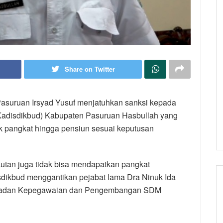
Share on Twitter
Pasuruan Irsyad Yusuf menjatuhkan sanksi kepada
Kadisdikbud) Kabupaten Pasuruan Hasbullah yang
ik pangkat hingga pensiun sesuai keputusan
kutan juga tidak bisa mendapatkan pangkat
sdikbud menggantikan pejabat lama Dra Ninuk Ida
a Badan Kepegawaian dan Pengembangan SDM