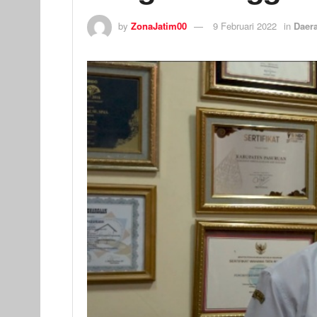
by
ZonaJatim00
9 Februari 2022
in
Daer