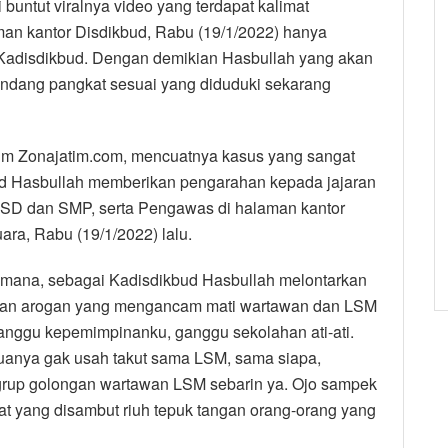
 buntut viralnya video yang terdapat kalimat
n kantor Disdikbud, Rabu (19/1/2022) hanya
di Kadisdikbud. Dengan demikian Hasbullah yang akan
dang pangkat sesuai yang diduduki sekarang
kum Zonajatim.com, mencuatnya kasus yang sangat
ud Hasbullah memberikan pengarahan kepada jajaran
k SD dan SMP, serta Pengawas di halaman kantor
a, Rabu (19/1/2022) lalu.
imana, sebagai Kadisdikbud Hasbullah melontarkan
kesan arogan yang mengancam mati wartawan dan LSM
nggu kepemimpinanku, ganggu sekolahan ati-ati.
uanya gak usah takut sama LSM, sama siapa,
ng, grup golongan wartawan LSM sebarin ya. Ojo sampek
at yang disambut riuh tepuk tangan orang-orang yang