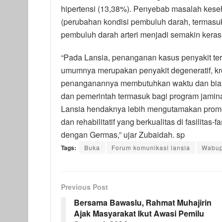
hipertensi (13,38%). Penyebab masalah keseha
(perubahan kondisi pembuluh darah, termasuk 
pembuluh darah arteri menjadi semakin keras d
“Pada Lansia, penanganan kasus penyakit ter
umumnya merupakan penyakit degeneratif, kron
penanganannya membutuhkan waktu dan biaya
dan pemerintah termasuk bagi program jamin
Lansia hendaknya lebih mengutamakan promot
dan rehabilitatif yang berkualitas di fasilita
dengan Germas,” ujar Zubaidah. sp
Tags:
Buka
Forum komunikasi lansia
Wabup
Previous Post
Bersama Bawaslu, Rahmat Muhajirin
Ajak Masyarakat Ikut Awasi Pemilu