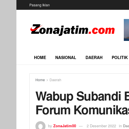
Pasang Iklan
HOME
NASIONAL
DAERAH
POLITIK
Home
Daerah
Wabup Subandi 
Forum Komunikas
by
ZonaJatim00
2 Desember 2022
in
Da