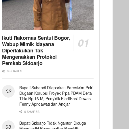
Ikuti Rakornas Sentul Bogor,
Wabup Mimik Idayana
Diperlakukan Tak
Mengenakkan Protokol
Pemkab Sidoarjo
0 SHARES
Bupati Subandi Dilaporkan Bareskrim Polri
Dugaan Korupsi Proyek Pipa PDAM Delta
Tirta Rp 16 M, Penyidik Klarifikasi Dewas
Fenny Apridawati dan Andjar
0 SHARES
Bupati Sidoarjo Tidak Ngantor, Diduga
Menghadiri Pemanggilan Penyidik