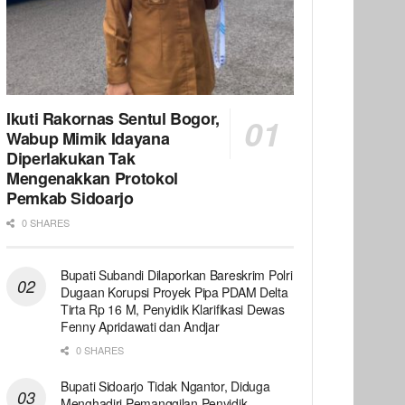
Ikuti Rakornas Sentul Bogor,
Wabup Mimik Idayana
Diperlakukan Tak
Mengenakkan Protokol
Pemkab Sidoarjo
0 SHARES
Bupati Subandi Dilaporkan Bareskrim Polri
Dugaan Korupsi Proyek Pipa PDAM Delta
Tirta Rp 16 M, Penyidik Klarifikasi Dewas
Fenny Apridawati dan Andjar
0 SHARES
Bupati Sidoarjo Tidak Ngantor, Diduga
Menghadiri Pemanggilan Penyidik