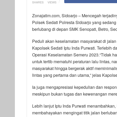
SHARES
VIEWS
Zonajatim.com, Sidoarjo – Mencegah terjadiny
Polsek Sedati Polresta Sidoarjo yang sedang 
berlubang di depan SMK Senopati, Betro, Seda
Peduli akan keselamatan masyarakat di jalan
Kapolsek Sedati Iptu Inda Purwati. Terlebih 
Operasi Keselamatan Semeru 2023.“Tidak h
untuk tertib mematuhi peraturan lalu lintas,
masyarakat hingga bergerak aktif meminimalisi
lintas yang pertama dan utama,” jelas Kapolse
Ia juga mengapresiasi kepedulian dan respon
meskipun bukan tugas dan kewenangan mere
Lebih lanjut Iptu Inda Purwati menambahkan, 
membahayakan mengingat titik jalan berluban