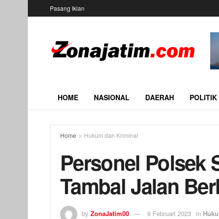
Pasang Iklan
HOME
NASIONAL
DAERAH
POLITIK
Home
Hukum dan Kriminal
Personel Polsek Se
Tambal Jalan Ber
by
ZonaJatim00
9 Februari 2023
in
Huku