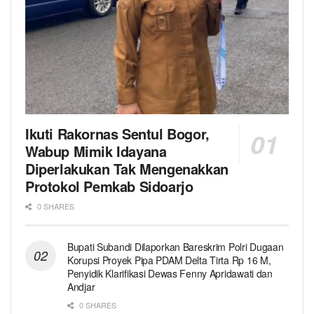
Ikuti Rakornas Sentul Bogor,
Wabup Mimik Idayana
Diperlakukan Tak Mengenakkan
Protokol Pemkab Sidoarjo
0 SHARES
Bupati Subandi Dilaporkan Bareskrim Polri Dugaan
Korupsi Proyek Pipa PDAM Delta Tirta Rp 16 M,
Penyidik Klarifikasi Dewas Fenny Apridawati dan
Andjar
0 SHARES