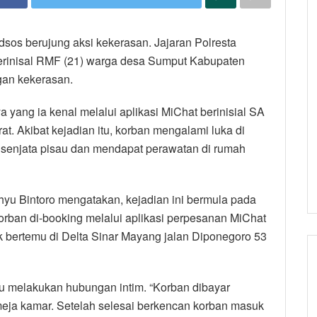
dsos berujung aksi kekerasan. Jajaran Polresta
erinisal RMF (21) warga desa Sumput Kabupaten
ngan kekerasan.
ang ia kenal melalui aplikasi MiChat berinisial SA
t. Akibat kejadian itu, korban mengalami luka di
 senjata pisau dan mendapat perawatan di rumah
u Bintoro mengatakan, kejadian ini bermula pada
korban di-booking melalui aplikasi perpesanan MiChat
k bertemu di Delta Sinar Mayang jalan Diponegoro 53
u melakukan hubungan intim. “Korban dibayar
 meja kamar. Setelah selesai berkencan korban masuk