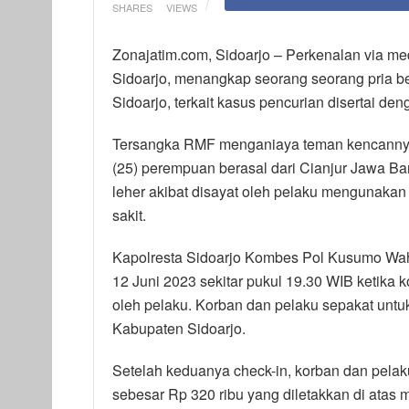
SHARES
VIEWS
Zonajatim.com, Sidoarjo – Perkenalan via me
Sidoarjo, menangkap seorang seorang pria b
Sidoarjo, terkait kasus pencurian disertai de
Tersangka RMF menganiaya teman kencannya y
(25) perempuan berasal dari Cianjur Jawa Bara
leher akibat disayat oleh pelaku mengunakan
sakit.
Kapolresta Sidoarjo Kombes Pol Kusumo Wahy
12 Juni 2023 sekitar pukul 19.30 WIB ketika 
oleh pelaku. Korban dan pelaku sepakat untu
Kabupaten Sidoarjo.
Setelah keduanya check-in, korban dan pelak
sebesar Rp 320 ribu yang diletakkan di atas