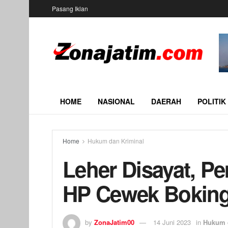
Pasang Iklan
HOME
NASIONAL
DAERAH
POLITIK
Home
Hukum dan Kriminal
Leher Disayat, P
HP Cewek Bokin
by
ZonaJatim00
14 Juni 2023
in
Hukum 