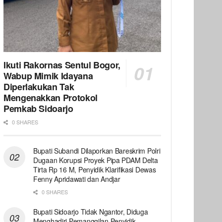
Ikuti Rakornas Sentul Bogor,
Wabup Mimik Idayana
Diperlakukan Tak
Mengenakkan Protokol
Pemkab Sidoarjo
0 SHARES
Bupati Subandi Dilaporkan Bareskrim Polri
Dugaan Korupsi Proyek Pipa PDAM Delta
Tirta Rp 16 M, Penyidik Klarifikasi Dewas
Fenny Apridawati dan Andjar
0 SHARES
Bupati Sidoarjo Tidak Ngantor, Diduga
Menghadiri Pemanggilan Penyidik