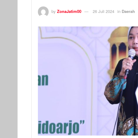
by
ZonaJatim00
26 Juli 2024
in
Daerah