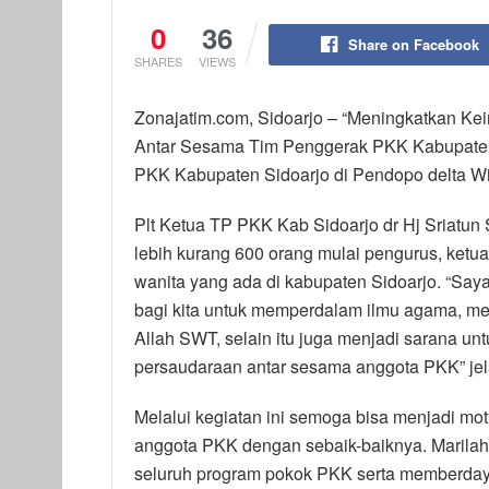
0
36
Share on Facebook
SHARES
VIEWS
Zonajatim.com, Sidoarjo – “Meningkatkan 
Antar Sesama Tim Penggerak PKK Kabupaten 
PKK Kabupaten Sidoarjo di Pendopo delta Wi
Plt Ketua TP PKK Kab Sidoarjo dr Hj Sriatun
lebih kurang 600 orang mulai pengurus, ketu
wanita yang ada di kabupaten Sidoarjo. “Say
bagi kita untuk memperdalam ilmu agama, m
Allah SWT, selain itu juga menjadi sarana un
persaudaraan antar sesama anggota PKK” jel
Melalui kegiatan ini semoga bisa menjadi mo
anggota PKK dengan sebaik-baiknya. Marila
seluruh program pokok PKK serta memberday