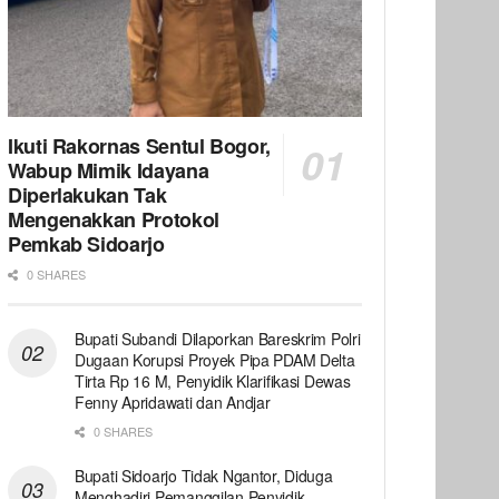
Ikuti Rakornas Sentul Bogor,
Wabup Mimik Idayana
Diperlakukan Tak
Mengenakkan Protokol
Pemkab Sidoarjo
0 SHARES
Bupati Subandi Dilaporkan Bareskrim Polri
Dugaan Korupsi Proyek Pipa PDAM Delta
Tirta Rp 16 M, Penyidik Klarifikasi Dewas
Fenny Apridawati dan Andjar
0 SHARES
Bupati Sidoarjo Tidak Ngantor, Diduga
Menghadiri Pemanggilan Penyidik