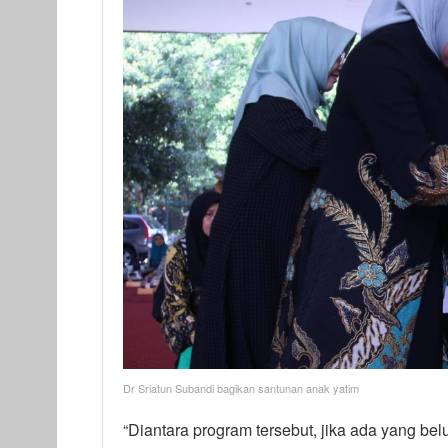
Dr Sriatun Subandi bagikan santunan anak yatim
“Diantara program tersebut, jika ada yang b