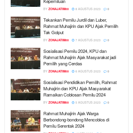
Kepemiluan
BY
ZONAJATIM00
8 AGUSTUS 2023
0
Tekankan Pemilu Jurdil dan Luber,
Rahmat Muhajirin dan KPU Ajak Pemilih
Tak Golput
BY
ZONAJATIM00
7 AGUSTUS 2023
0
Sosialisasi Pemilu 2024, KPU dan
Rahmat Muhajirin Ajak Masyarakat jadi
Pemilih yang Cerdas
BY
ZONAJATIM00
6 AGUSTUS 2023
0
Sosialisasi Pendidikan Pemilih, Rahmat
Muhajirin dan KPU Ajak Masyarakat
Ramaikan Coblosan Pemilu 2024
BY
ZONAJATIM00
5 AGUSTUS 2023
0
Rahmat Muhajirin Ajak Warga
Berbondong-bondong Mencoblos di
Pemilu Serentak 2024